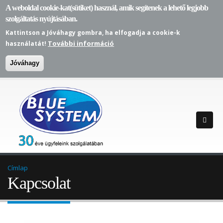
A weboldal cookie-kat(sütiket) használ, amik segítenek a lehető legjobb
szolgáltatás nyújtásában.
Kattintson a Jóváhagy gombra, ha elfogadja a cookie-k
További információ
használatát!
Jóváhagy
Címlap
Kapcsolat