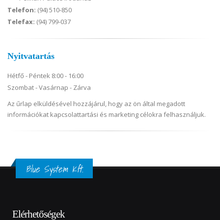
Telefon:
(94) 510-850
Telefax:
(94) 799-037
Nyitvatartás
Hétfő - Péntek 8:00 - 16:00
Szombat - Vasárnap - Zárva
Az űrlap elküldésével hozzájárul, hogy az ön által megadott
információkat kapcsolattartási és marketing célokra felhasználjuk.
Blue System Kft.
Elérhetőségek