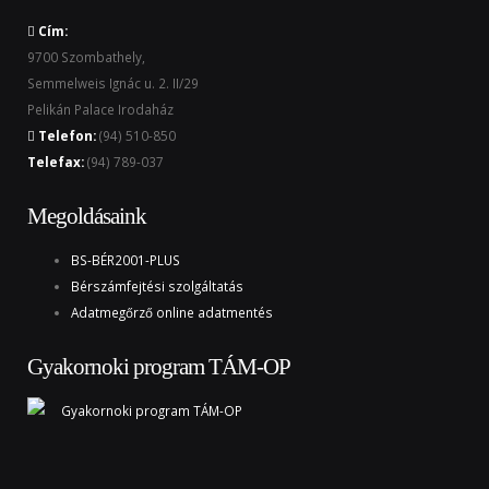
Cím:
9700 Szombathely,
Semmelweis Ignác u. 2. II/29
Pelikán Palace Irodaház
Telefon:
(94) 510-850
Telefax:
(94) 789-037
Megoldásaink
BS-BÉR2001-PLUS
Bérszámfejtési szolgáltatás
Adatmegőrző online adatmentés
Gyakornoki program TÁM-OP