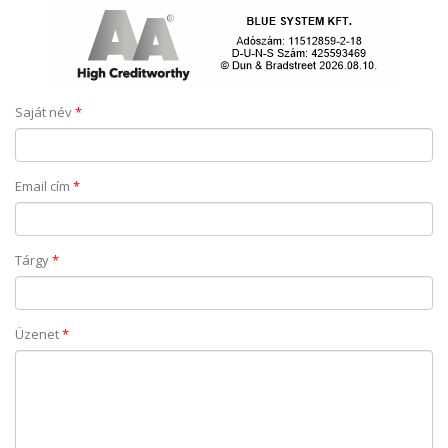
Saját név
*
Email cím
*
Tárgy
*
Üzenet
*