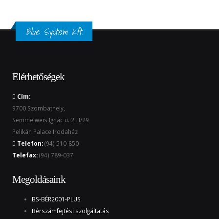
Blue System Kft.
Elérhetőségek
Cím:
9700 Szombathely,
Semmelweis Ignác u. 2. II/29
Pelikán Palace Irodaház
Telefon:
(94) 510-850
Telefax:
(94) 789-037
Megoldásaink
BS-BÉR2001-PLUS
Bérszámfejtési szolgáltatás