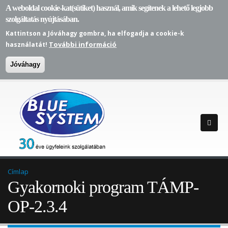
A weboldal cookie-kat(sütiket) használ, amik segítenek a lehető legjobb
szolgáltatás nyújtásában.
Kattintson a Jóváhagy gombra, ha elfogadja a cookie-k
További információ
használatát!
Jóváhagy
Címlap
Gyakornoki program TÁMP-
OP-2.3.4