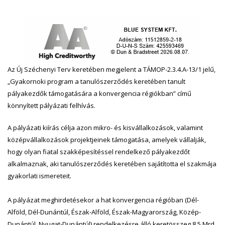
Az Új Széchenyi Terv keretében megjelent a TÁMOP-2.3.4.A-13/1 jelű,
„Gyakornoki program a tanulószerződés keretében tanult
pályakezdők támogatására a konvergencia régiókban” című
könnyített pályázati felhívás.
A pályázati kiírás célja azon mikro- és kisvállalkozások, valamint
középvállalkozások projektjeinek támogatása, amelyek vállalják,
hogy olyan fiatal szakképesítéssel rendelkező pályakezdőt
alkalmaznak, aki tanulószerződés keretében sajátította el szakmája
gyakorlati ismereteit.
A pályázat meghirdetésekor a hat konvergencia régióban (Dél-
Alföld, Dél-Dunántúl, Észak-Alföld, Észak-Magyarország, Közép-
Dunántúl, Nyugat-Dunántúl) rendelkezésre álló keretösszeg 8,5 Mrd