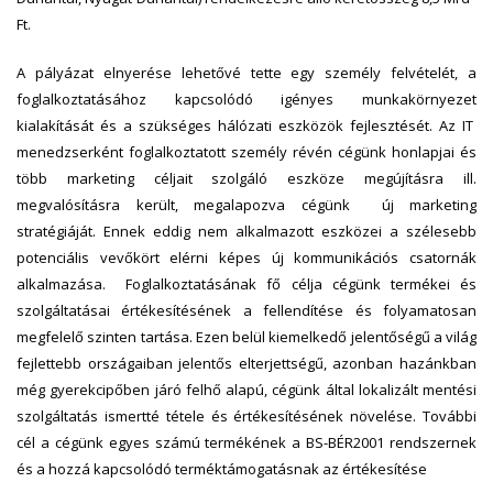
Ft.
A pályázat elnyerése lehetővé tette egy személy felvételét, a
foglalkoztatásához kapcsolódó igényes munkakörnyezet
kialakítását és a szükséges hálózati eszközök fejlesztését. Az IT
menedzserként foglalkoztatott személy révén cégünk honlapjai és
több marketing céljait szolgáló eszköze megújításra ill.
megvalósításra került, megalapozva cégünk új marketing
stratégiáját. Ennek eddig nem alkalmazott eszközei a szélesebb
potenciális vevőkört elérni képes új kommunikációs csatornák
alkalmazása. Foglalkoztatásának fő célja cégünk termékei és
szolgáltatásai értékesítésének a fellendítése és folyamatosan
megfelelő szinten tartása. Ezen belül kiemelkedő jelentőségű a világ
fejlettebb országaiban jelentős elterjettségű, azonban hazánkban
még gyerekcipőben járó felhő alapú, cégünk által lokalizált mentési
szolgáltatás ismertté tétele és értékesítésének növelése. További
cél a cégünk egyes számú termékének a BS-BÉR2001 rendszernek
és a hozzá kapcsolódó terméktámogatásnak az értékesítése