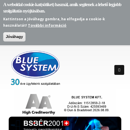
A weboldal cookie-kat(sütiket) használ, amik segítenek a lehető legjobb
szolgáltatás nyújtásában.
Kattintson a Jóváhagy gombra, ha elfogadja a cookie-k
További információ
használatát!
Jóváhagy