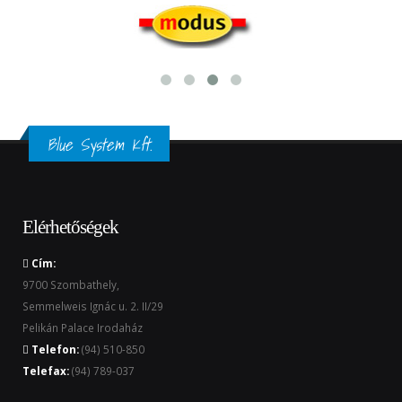
Blue System Kft.
Elérhetőségek
Cím:
9700 Szombathely,
Semmelweis Ignác u. 2. II/29
Pelikán Palace Irodaház
Telefon:
(94) 510-850
Telefax:
(94) 789-037