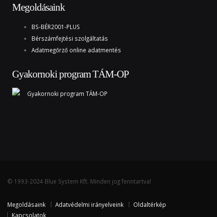
Megoldásaink
BS-BÉR2001-PLUS
Bérszámfejtési szolgáltatás
Adatmegőrző online adatmentés
Gyakornoki program TÁM-OP
© 1993-2024 Blue System Kft. Minden jog fenntartva!
Megoldásaink
Adatvédelmi irányelveink
Oldaltérkép
Kapcsolatok